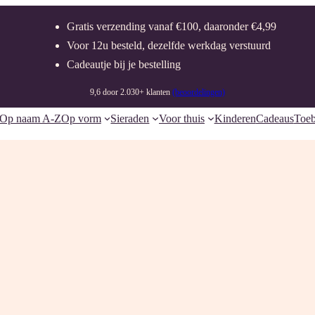
Gratis verzending vanaf €100, daaronder €4,99
Voor 12u besteld, dezelfde werkdag verstuurd
Cadeautje bij je bestelling
9,6 door 2.030+ klanten
(beoordelingen)
Op naam A-Z
Op vorm
Sieraden
Voor thuis
Kinderen
Cadeaus
Toeb