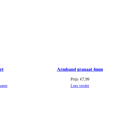
rt
Armband granaat 4mm
Prijs:
€
7,99
agen
Lees verder