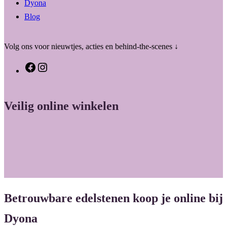
Dyona
Blog
Volg ons voor nieuwtjes, acties en behind-the-scenes ↓
F
I
a
n
c
s
Veilig online winkelen
e
t
b
a
o
g
o
r
k
a
m
Betrouwbare edelstenen koop je online bij
Dyona