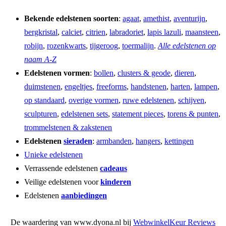
Bekende edelstenen soorten
:
agaat
,
amethist
,
aventurijn
,
bergkristal
,
calciet
,
citrien
,
labradoriet
,
lapis lazuli
,
maansteen
,
robijn
,
rozenkwarts
,
tijgeroog
,
toermalijn
.
Alle edelstenen op
naam A-Z
Edelstenen vormen
:
bollen
,
clusters & geode
,
dieren
,
duimstenen
,
engeltjes
,
freeforms
,
handstenen
,
harten
,
lampen
,
op standaard
,
overige vormen
,
ruwe edelstenen
,
schijven
,
sculpturen
,
edelstenen sets
,
statement pieces
,
torens & punten
,
trommelstenen & zakstenen
Edelstenen
sieraden
:
armbanden
,
hangers
,
kettingen
Unieke edelstenen
Verrassende edelstenen
cadeaus
Veilige edelstenen voor
kinderen
Edelstenen
aanbiedingen
De waardering van www.dyona.nl bij
WebwinkelKeur Reviews