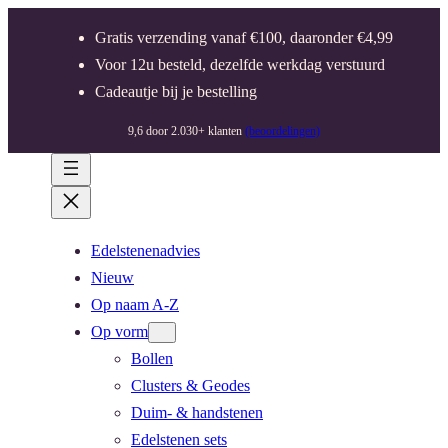
Gratis verzending vanaf €100, daaronder €4,99
Voor 12u besteld, dezelfde werkdag verstuurd
Cadeautje bij je bestelling
9,6 door 2.030+ klanten
(beoordelingen)
Edelstenenadvies
Nieuw
Op naam A-Z
Op vorm
Bollen
Clusters & Geodes
Duim- & handstenen
Edelstenen sets