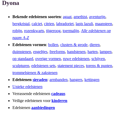
Dyona
Bekende edelstenen soorten
:
agaat
,
amethist
,
aventurijn
,
bergkristal
,
calciet
,
citrien
,
labradoriet
,
lapis lazuli
,
maansteen
,
robijn
,
rozenkwarts
,
tijgeroog
,
toermalijn
.
Alle edelstenen op
naam A-Z
Edelstenen vormen
:
bollen
,
clusters & geode
,
dieren
,
duimstenen
,
engeltjes
,
freeforms
,
handstenen
,
harten
,
lampen
,
op standaard
,
overige vormen
,
ruwe edelstenen
,
schijven
,
sculpturen
,
edelstenen sets
,
statement pieces
,
torens & punten
,
trommelstenen & zakstenen
Edelstenen
sieraden
:
armbanden
,
hangers
,
kettingen
Unieke edelstenen
Verrassende edelstenen
cadeaus
Veilige edelstenen voor
kinderen
Edelstenen
aanbiedingen