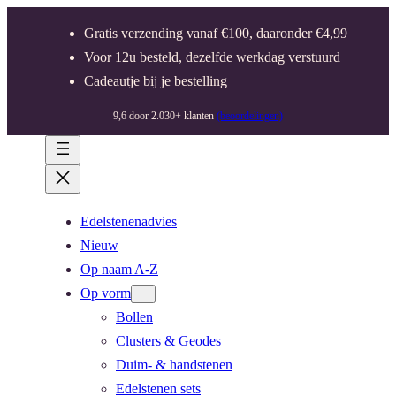
Gratis verzending vanaf €100, daaronder €4,99
Voor 12u besteld, dezelfde werkdag verstuurd
Cadeautje bij je bestelling
9,6 door 2.030+ klanten
(beoordelingen)
Edelstenenadvies
Nieuw
Op naam A-Z
Op vorm
Bollen
Clusters & Geodes
Duim- & handstenen
Edelstenen sets