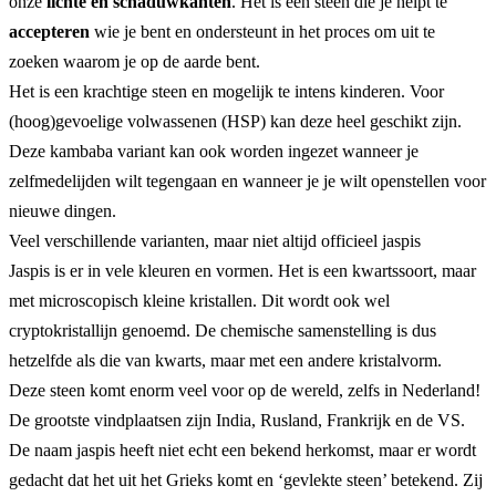
onze
lichte en schaduwkanten
. Het is een steen die je helpt te
accepteren
wie je bent en ondersteunt in het proces om uit te
zoeken waarom je op de aarde bent.
Het is een krachtige steen en mogelijk te intens kinderen. Voor
(hoog)gevoelige volwassenen (HSP) kan deze heel geschikt zijn.
Deze kambaba variant kan ook worden ingezet wanneer je
zelfmedelijden wilt tegengaan en wanneer je je wilt openstellen voor
nieuwe dingen.
Veel verschillende varianten, maar niet altijd officieel jaspis
Jaspis is er in vele kleuren en vormen. Het is een kwartssoort, maar
met microscopisch kleine kristallen. Dit wordt ook wel
cryptokristallijn genoemd. De chemische samenstelling is dus
hetzelfde als die van kwarts, maar met een andere kristalvorm.
Deze steen komt enorm veel voor op de wereld, zelfs in Nederland!
De grootste vindplaatsen zijn India, Rusland, Frankrijk en de VS.
De naam jaspis heeft niet echt een bekend herkomst, maar er wordt
gedacht dat het uit het Grieks komt en ‘gevlekte steen’ betekend. Zij