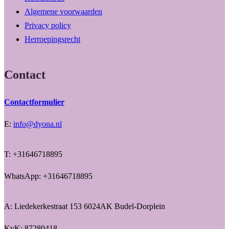
Algemene voorwaarden
Privacy policy
Herroepingsrecht
Contact
Contactformulier
E:
info@dyona.nl
T: +31646718895
WhatsApp: +31646718895
A: Liedekerkestraat 153 6024AK Budel-Dorplein
KvK: 87280418