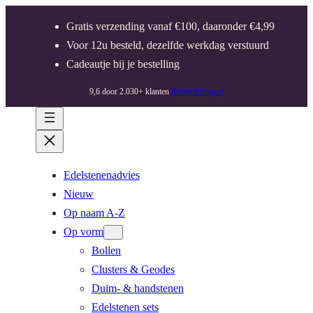
Gratis verzending vanaf €100, daaronder €4,99
Voor 12u besteld, dezelfde werkdag verstuurd
Cadeautje bij je bestelling
9,6 door 2.030+ klanten
(beoordelingen)
Edelstenenadvies
Nieuw
Op naam A-Z
Op vorm
Bollen
Clusters & Geodes
Duim- & handstenen
Edelstenen sets