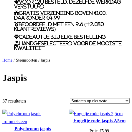
Voor 12u besteld, dezelfde werkdag
verstuurd
Gratis verzending boven €100,
daaronder €4,99
Beoordeeld met een 9,6 (+2.030
klantreviews)
Cadeautje bij elke bestelling
Handgeselecteerd voor de mooiste
kwaliteit
Home
/ Steensoorten / Jaspis
Jaspis
37 resultaten
Engeltje rode jaspis 2,5cm
Polychroom jaspis
Prijs:
€
5,99