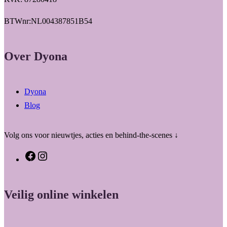
BTWnr:NL004387851B54
Over Dyona
Dyona
Blog
Volg ons voor nieuwtjes, acties en behind-the-scenes ↓
F
I
a
n
c
s
Veilig online winkelen
e
t
b
a
o
g