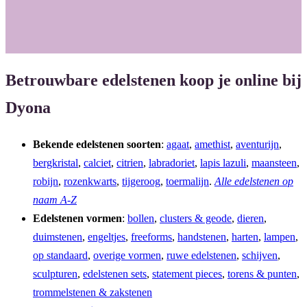
o
r
k
a
m
Betrouwbare edelstenen koop je online bij
Dyona
Bekende edelstenen soorten
:
agaat
,
amethist
,
aventurijn
,
bergkristal
,
calciet
,
citrien
,
labradoriet
,
lapis lazuli
,
maansteen
,
robijn
,
rozenkwarts
,
tijgeroog
,
toermalijn
.
Alle edelstenen op
naam A-Z
Edelstenen vormen
:
bollen
,
clusters & geode
,
dieren
,
duimstenen
,
engeltjes
,
freeforms
,
handstenen
,
harten
,
lampen
,
op standaard
,
overige vormen
,
ruwe edelstenen
,
schijven
,
sculpturen
,
edelstenen sets
,
statement pieces
,
torens & punten
,
trommelstenen & zakstenen