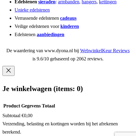
Edelstenen
sieraden
:
armbanden
,
hangers
,
kettingen
Unieke edelstenen
Verrassende edelstenen
cadeaus
Veilige edelstenen voor
kinderen
Edelstenen
aanbiedingen
De waardering van www.dyona.nl bij
WebwinkelKeur Reviews
is 9.6/10 gebaseerd op 2062 reviews.
Je winkelwagen
(items: 0)
Product
Gegevens
Totaal
Subtotaal
€0,00
Producten
Verzending, belasting en kortingen worden bij het afrekenen
berekend.
in