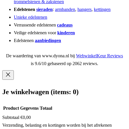
trommelstenen & zakstenen
Edelstenen
sieraden
:
armbanden
,
hangers
,
kettingen
Unieke edelstenen
Verrassende edelstenen
cadeaus
Veilige edelstenen voor
kinderen
Edelstenen
aanbiedingen
De waardering van www.dyona.nl bij
WebwinkelKeur Reviews
is 9.6/10 gebaseerd op 2062 reviews.
Je winkelwagen
(items: 0)
Product
Gegevens
Totaal
Subtotaal
€0,00
Producten
Verzending, belasting en kortingen worden bij het afrekenen