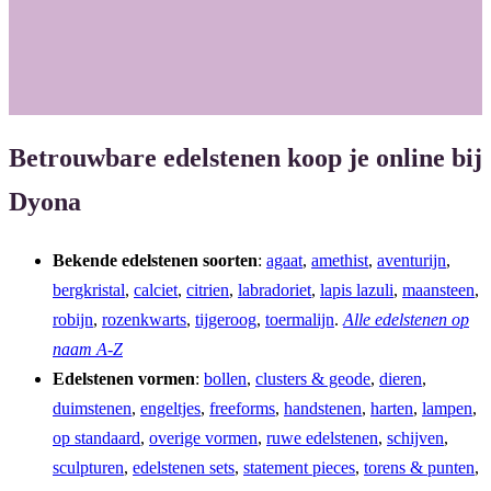
o
g
o
r
k
a
m
Betrouwbare edelstenen koop je online bij
Dyona
Bekende edelstenen soorten
:
agaat
,
amethist
,
aventurijn
,
bergkristal
,
calciet
,
citrien
,
labradoriet
,
lapis lazuli
,
maansteen
,
robijn
,
rozenkwarts
,
tijgeroog
,
toermalijn
.
Alle edelstenen op
naam A-Z
Edelstenen vormen
:
bollen
,
clusters & geode
,
dieren
,
duimstenen
,
engeltjes
,
freeforms
,
handstenen
,
harten
,
lampen
,
op standaard
,
overige vormen
,
ruwe edelstenen
,
schijven
,
sculpturen
,
edelstenen sets
,
statement pieces
,
torens & punten
,