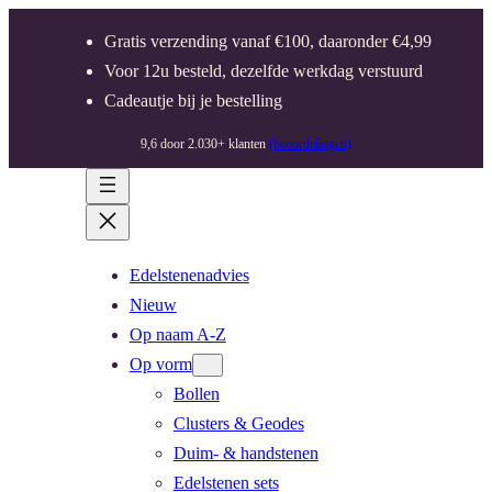
Gratis verzending vanaf €100, daaronder €4,99
Voor 12u besteld, dezelfde werkdag verstuurd
Cadeautje bij je bestelling
9,6 door 2.030+ klanten
(beoordelingen)
Edelstenenadvies
Nieuw
Op naam A-Z
Op vorm
Bollen
Clusters & Geodes
Duim- & handstenen
Edelstenen sets