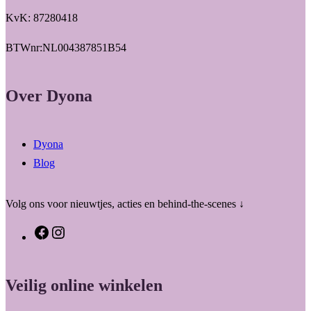
KvK: 87280418
BTWnr:NL004387851B54
Over Dyona
Dyona
Blog
Volg ons voor nieuwtjes, acties en behind-the-scenes ↓
F
I
a
n
c
s
Veilig online winkelen
e
t
b
a