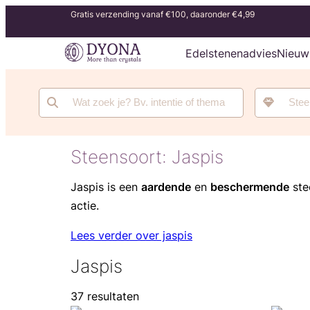
Gratis verzending vanaf €100, daaronder €4,99
Edelstenenadvies
Nieuw
Steensoort:
Jaspis
Jaspis is een
aardende
en
beschermende
ste
actie.
Lees verder over jaspis
Jaspis
37 resultaten