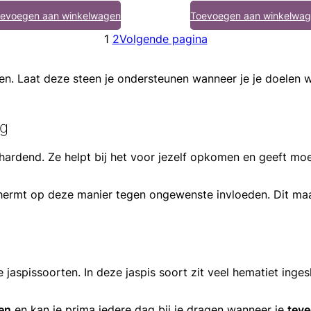
evoegen aan winkelwagen
Toevoegen aan winkelwa
1
2
Volgende pagina
en. Laat deze steen je ondersteunen wanneer je je doelen w
ng
olhardend. Ze helpt bij het voor jezelf opkomen en geeft m
hermt op deze manier tegen ongewenste invloeden. Dit maak
jaspissoorten. In deze jaspis soort zit veel hematiet inges
en
en kan je prima iedere dag bij je dragen wanneer je
teve