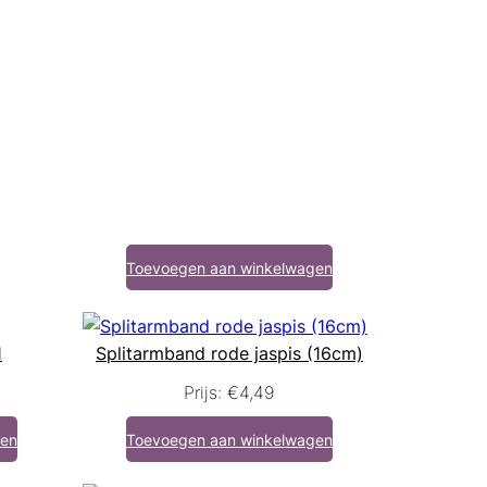
Toevoegen aan winkelwagen
1
Splitarmband rode jaspis (16cm)
Prijs:
€
4,49
gen
Toevoegen aan winkelwagen