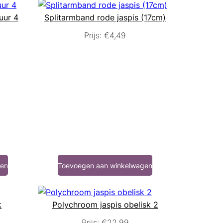
uur 4
Splitarmband rode jaspis (17cm)
Prijs:
€
4,49
gen
Toevoegen aan winkelwagen
k
Polychroom jaspis obelisk 2
Prijs:
€
22,99