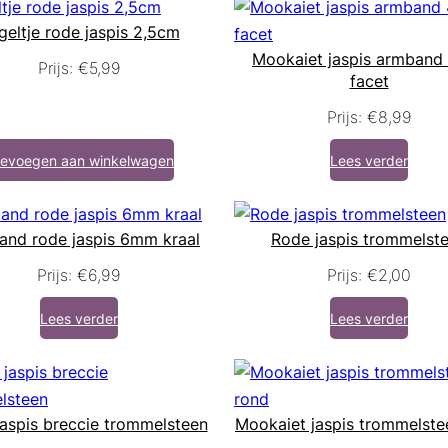
geltje rode jaspis 2,5cm
Mookaiet jaspis armban
Prijs:
€
5,99
facet
Prijs:
€
8,99
evoegen aan winkelwagen
Lees verder
nd rode jaspis 6mm kraal
Rode jaspis trommelst
Prijs:
€
6,99
Prijs:
€
2,00
Lees verder
Lees verder
aspis breccie trommelsteen
Mookaiet jaspis trommelste