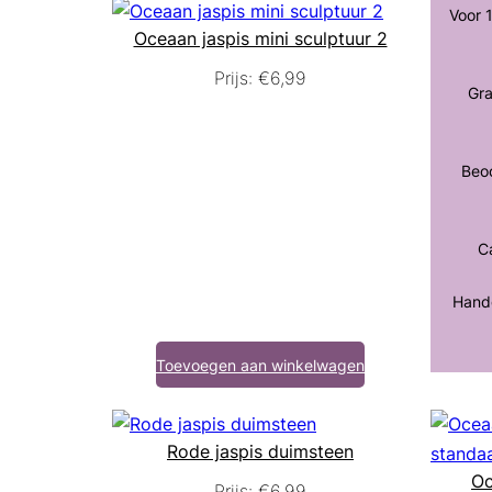
Voor 
Oceaan jaspis mini sculptuur 2
Prijs:
€
6,99
Gra
Beo
Ca
Handg
Toevoegen aan winkelwagen
Rode jaspis duimsteen
Oc
Prijs:
€
6,99