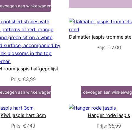
evoegen aan winkelwagen
Dalmatiër jaspis trommelst
Prijs:
€
2,00
hroom jaspis halfgepolijst
Prijs:
€
3,99
evoegen aan winkelwagen
Toevoegen aan winkelwa
Kiwi jaspis hart 3cm
Hanger rode jaspis
Prijs:
€
7,49
Prijs:
€
5,99