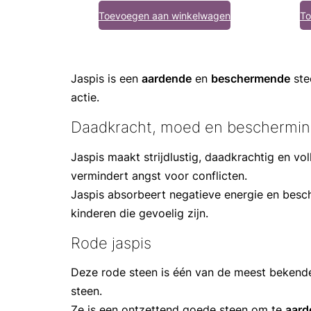
Toevoegen aan winkelwagen
To
Jaspis is een
aardende
en
beschermende
ste
actie.
Daadkracht, moed en beschermi
Jaspis maakt strijdlustig, daadkrachtig en v
vermindert angst voor conflicten.
Jaspis absorbeert negatieve energie en besc
kinderen die gevoelig zijn.
Rode jaspis
Deze rode steen is één van de meest bekende 
steen.
Ze is een ontzettend goede steen om te
aard