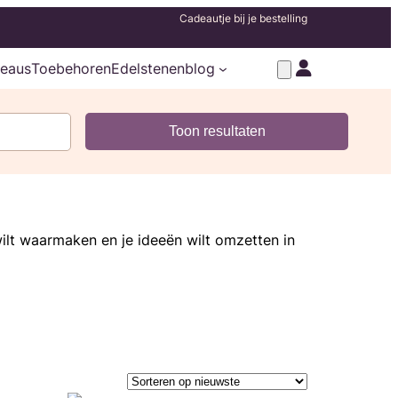
Cadeautje bij je bestelling
eaus
Toebehoren
Edelstenenblog
ilt waarmaken en je ideeën wilt omzetten in