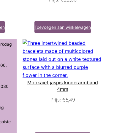
gen
Toevoegen aan winkelwagen
erkdag
100,
Mookaiet jaspis kinderarmband
.030
4mm
Prijs:
€
5,49
ing
ooiste