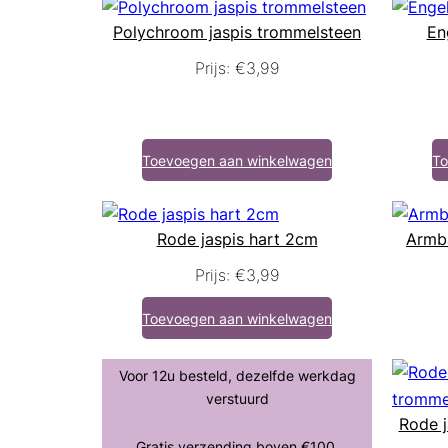
Polychroom jaspis trommelsteen
En
Prijs:
€
3,99
Toevoegen aan winkelwagen
To
Rode jaspis hart 2cm
Armba
Prijs:
€
3,99
Toevoegen aan winkelwagen
Voor 12u besteld, dezelfde werkdag
verstuurd
Rode j
Gratis verzending boven €100,