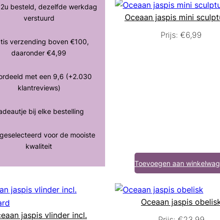
12u besteld, dezelfde werkdag
Oceaan jaspis mini sculpt
verstuurd
Prijs:
€
6,99
tis verzending boven €100,
daaronder €4,99
ordeeld met een 9,6 (+2.030
klantreviews)
deautje bij elke bestelling
eselecteerd voor de mooiste
kwaliteit
Toevoegen aan winkelwa
Oceaan jaspis obelis
eaan jaspis vlinder incl.
Prijs:
€
23,99