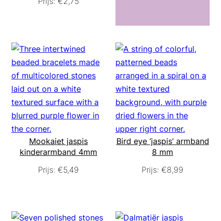
Prijs:
€
2,75
Mookaiet jaspis
Bird eye ‘jaspis’ armband
kinderarmband 4mm
8 mm
Prijs:
€
5,49
Prijs:
€
8,99