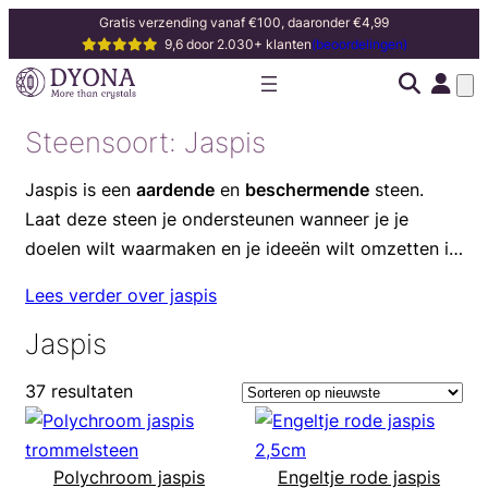
Gratis verzending vanaf €100, daaronder €4,99
9,6 door 2.030+ klanten
(beoordelingen)
Steensoort:
Jaspis
Jaspis is een
aardende
en
beschermende
steen.
Laat deze steen je ondersteunen wanneer je je
doelen wilt waarmaken en je ideeën wilt omzetten in
actie.
Lees verder over jaspis
Jaspis
37 resultaten
Polychroom jaspis
Engeltje rode jaspis