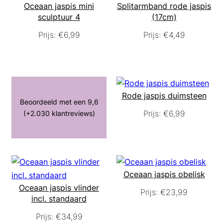
Oceaan jaspis mini
Splitarmband rode jaspis
sculptuur 4
(17cm)
Prijs:
€
6,99
Prijs:
€
4,49
Rode jaspis duimsteen
Beoordeeld met een 9,6
Prijs:
€
6,99
(+2.030 klantreviews)
Oceaan jaspis obelisk
Oceaan jaspis vlinder
Prijs:
€
23,99
incl. standaard
Prijs:
€
34,99