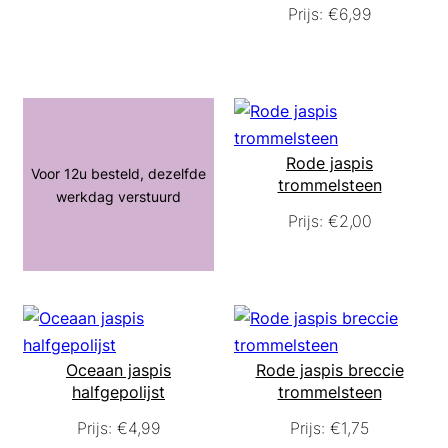
Prijs:
€
6,99
Rode jaspis
Voor 12u besteld, dezelfde
trommelsteen
werkdag verstuurd
Prijs:
€
2,00
Oceaan jaspis
Rode jaspis breccie
halfgepolijst
trommelsteen
Prijs:
€
4,99
Prijs:
€
1,75