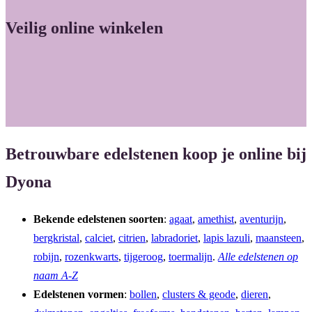
c
s
Veilig online winkelen
e
t
b
a
o
g
o
r
k
a
m
Betrouwbare edelstenen koop je online bij
Dyona
Bekende edelstenen soorten
:
agaat
,
amethist
,
aventurijn
,
bergkristal
,
calciet
,
citrien
,
labradoriet
,
lapis lazuli
,
maansteen
,
robijn
,
rozenkwarts
,
tijgeroog
,
toermalijn
.
Alle edelstenen op
naam A-Z
Edelstenen vormen
:
bollen
,
clusters & geode
,
dieren
,