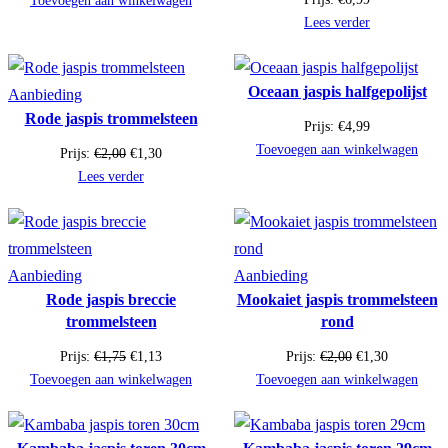
Toevoegen aan winkelwagen
was:
is:
Lees verder
€3,99.
€2,59.
Oceaan jaspis halfgepolijst
Product
Aanbieding
Rode jaspis trommelsteen
in
Prijs:
€
4,99
de
Toevoegen aan winkelwagen
Oorspronkelijke
Huidige
Prijs:
€
2,00
€
1,30
uitverkoop
prijs
prijs
Lees verder
was:
is:
€2,00.
€1,30.
Product
Product
Aanbieding
Aanbieding
Rode jaspis breccie
Mookaiet jaspis trommelsteen
in
in
trommelsteen
rond
de
de
uitverkoop
uitverkoop
Oorspronkelijke
Huidige
Oorspronkelijke
Huidige
Prijs:
€
1,75
€
1,13
Prijs:
€
2,00
€
1,30
prijs
prijs
prijs
prijs
Toevoegen aan winkelwagen
Toevoegen aan winkelwagen
was:
is:
was:
is:
€1,75.
€1,13.
€2,00.
€1,30.