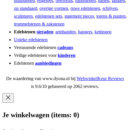
duimstenen
,
engeltjes
,
freeforms
,
handstenen
,
harten
,
lampen
,
op standaard
,
overige vormen
,
ruwe edelstenen
,
schijven
,
sculpturen
,
edelstenen sets
,
statement pieces
,
torens & punten
,
trommelstenen & zakstenen
Edelstenen
sieraden
:
armbanden
,
hangers
,
kettingen
Unieke edelstenen
Verrassende edelstenen
cadeaus
Veilige edelstenen voor
kinderen
Edelstenen
aanbiedingen
De waardering van www.dyona.nl bij
WebwinkelKeur Reviews
is 9.6/10 gebaseerd op 2062 reviews.
Je winkelwagen
(items: 0)