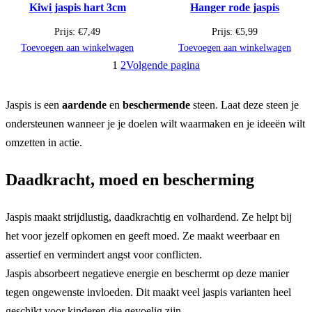
Kiwi jaspis hart 3cm
Hanger rode jaspis
Prijs:
€
7,49
Prijs:
€
5,99
Toevoegen aan winkelwagen
Toevoegen aan winkelwagen
1
2
Volgende pagina
Jaspis is een
aardende
en
beschermende
steen. Laat deze steen je
ondersteunen wanneer je je doelen wilt waarmaken en je ideeën wilt
omzetten in actie.
Daadkracht, moed en bescherming
Jaspis maakt strijdlustig, daadkrachtig en volhardend. Ze helpt bij
het voor jezelf opkomen en geeft moed. Ze maakt weerbaar en
assertief en vermindert angst voor conflicten.
Jaspis absorbeert negatieve energie en beschermt op deze manier
tegen ongewenste invloeden. Dit maakt veel jaspis varianten heel
geschikt voor kinderen die gevoelig zijn.