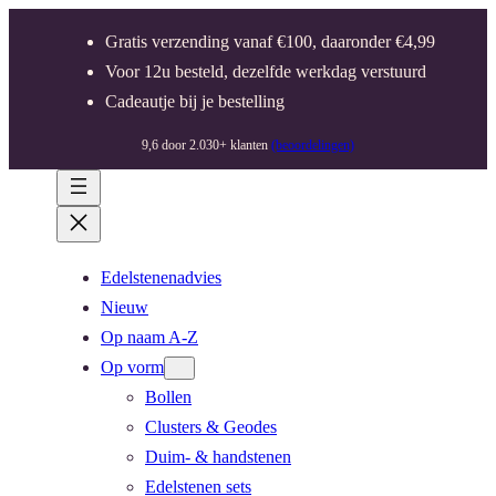
Gratis verzending vanaf €100, daaronder €4,99
Voor 12u besteld, dezelfde werkdag verstuurd
Cadeautje bij je bestelling
9,6 door 2.030+ klanten
(beoordelingen)
Edelstenenadvies
Nieuw
Op naam A-Z
Op vorm
Bollen
Clusters & Geodes
Duim- & handstenen
Edelstenen sets