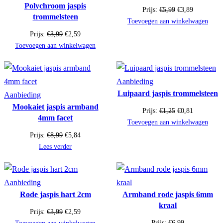
Polychroom jaspis
in
de
Oorspronkelijke
Huidige
Prijs:
€
5,99
€
3,89
trommelsteen
de
uitverkoop
prijs
prijs
Toevoegen aan winkelwagen
was:
is:
uitverkoop
Oorspronkelijke
Huidige
Prijs:
€
3,99
€
2,59
€5,99.
€3,89.
prijs
prijs
Toevoegen aan winkelwagen
was:
is:
€3,99.
€2,59.
Product
Aanbieding
Luipaard jaspis trommelsteen
Product
in
Aanbieding
Mookaiet jaspis armband
in
de
Oorspronkelijke
Huidige
Prijs:
€
1,25
€
0,81
4mm facet
de
uitverkoop
prijs
prijs
Toevoegen aan winkelwagen
was:
is:
uitverkoop
Oorspronkelijke
Huidige
Prijs:
€
8,99
€
5,84
€1,25.
€0,81.
prijs
prijs
Lees verder
was:
is:
€8,99.
€5,84.
Product
Aanbieding
Rode jaspis hart 2cm
Armband rode jaspis 6mm
in
kraal
de
Oorspronkelijke
Huidige
Prijs:
€
3,99
€
2,59
uitverkoop
prijs
prijs
Prijs:
€
6,99