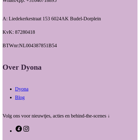
WhatsApp: +31646718895
A: Liedekerkestraat 153 6024AK Budel-Dorplein
KvK: 87280418
BTWnr:NL004387851B54
Over Dyona
Dyona
Blog
Volg ons voor nieuwtjes, acties en behind-the-scenes ↓
F
I
a
n