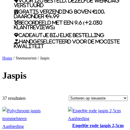
Voor 12u besteld, dezelfde werkdag
verstuurd
Gratis verzending boven €100,
daaronder €4,99
Beoordeeld met een 9,6 (+2.030
klantreviews)
Cadeautje bij elke bestelling
Handgeselecteerd voor de mooiste
kwaliteit
Home
/ Steensoorten / Jaspis
Jaspis
37 resultaten
Product
Aanbieding
Engeltje rode jaspis 2,5cm
Product
in
Aanbieding